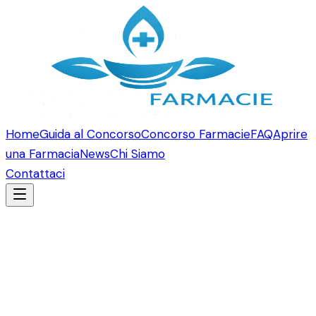
Home
Guida al Concorso
Concorso Farmacie
FAQ
Aprire
una Farmacia
News
Chi Siamo
Contattaci