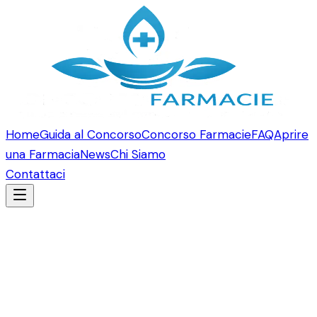
Home
Guida al Concorso
Concorso Farmacie
FAQ
Aprire
una Farmacia
News
Chi Siamo
Contattaci