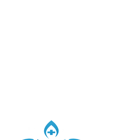
Strategia di comunicazione per l'apertura: evento
inaugurale, presenza digitale e campagne locali.
Servizi avanzati
Individuazione dei servizi a valore aggiunto:
telemedicina, autoanalisi, aderenza terapeutica.