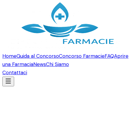
Home
Guida al Concorso
Concorso Farmacie
FAQ
Aprire
una Farmacia
News
Chi Siamo
Contattaci