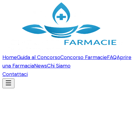
Home
Guida al Concorso
Concorso Farmacie
FAQ
Aprire
una Farmacia
News
Chi Siamo
Contattaci