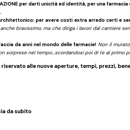
ONE per darti unicità ed identità, per una farmacia 
…
chitettonico: per avere costi extra arredo certi e se
nche bravissimo, ma che diriga i lavori dal cantiere s
 faccia da anni nel mondo delle farmacie!
Non il murato
on sorprese nel tempo…scordandosi poi di te al primo p
riservato alle nuove aperture, tempi, prezzi, ben
cia da subito