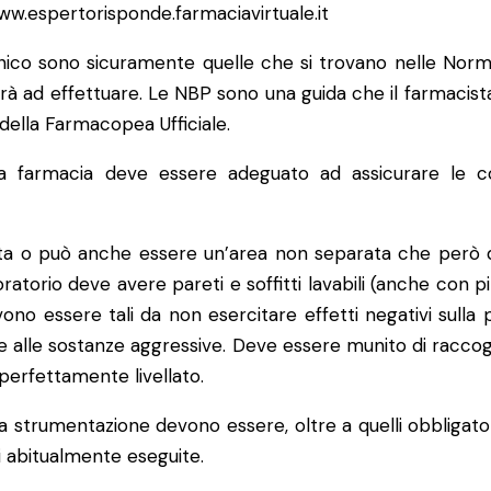
www.espertorisponde.farmaciavirtuale.it
lenico sono sicuramente quelle che si trovano nelle Nor
ndrà ad effettuare. Le NBP sono una guida che il farmaci
o della Farmacopea Ufficiale.
la farmacia deve essere adeguato ad assicurare le co
ta o può anche essere un’area non separata che però de
atorio deve avere pareti e soffitti lavabili (anche con p
ono essere tali da non esercitare effetti negativi sulla 
 e alle sostanze aggressive. Deve essere munito di raccoglit
 perfettamente livellato.
 la strumentazione devono essere, oltre a quelli obbligator
i abitualmente eseguite.