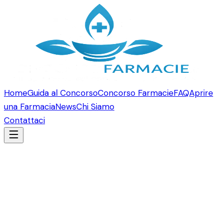
Home
Guida al Concorso
Concorso Farmacie
FAQ
Aprire
una Farmacia
News
Chi Siamo
Contattaci