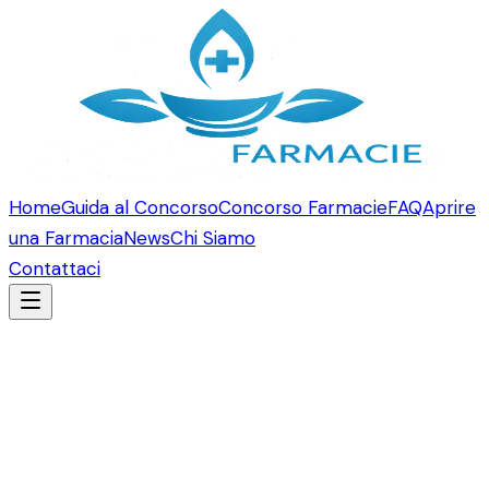
Home
Guida al Concorso
Concorso Farmacie
FAQ
Aprire
una Farmacia
News
Chi Siamo
Contattaci