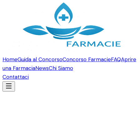
Home
Guida al Concorso
Concorso Farmacie
FAQ
Aprire
una Farmacia
News
Chi Siamo
Contattaci