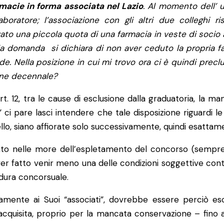
macie in forma associata nel Lazio
. Al momento dell’ 
aboratore; l’associazione con gli altri due colleghi 
to una piccola quota di una farmacia in veste di socio a
a domanda si dichiara di non aver ceduto la propria fa
e. Nella posizione in cui mi trovo ora ci è quindi prec
one decennale?
t. 12, tra le cause di esclusione dalla graduatoria, la m
” ci pare lasci intendere che tale disposizione riguardi le
llo, siano affiorate solo successivamente, quindi esattame
to nelle more dell’espletamento del concorso (semprech
 fatto venir meno una delle condizioni soggettive cont
dura concorsuale.
amente ai Suoi “associati”, dovrebbe essere perciò es
cquisita, proprio per la mancata conservazione – fino al